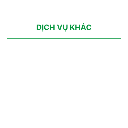
DỊCH VỤ KHÁC
BẮT VÍT CỘT SỐNG QUA DA ÍT XÂM LẤN
MỔ VI PHẪU THOÁT VỊ ĐĨA ĐỆM
DỊCH VỤ CHỤP CẮT LỚP VI TÍNH (CT)