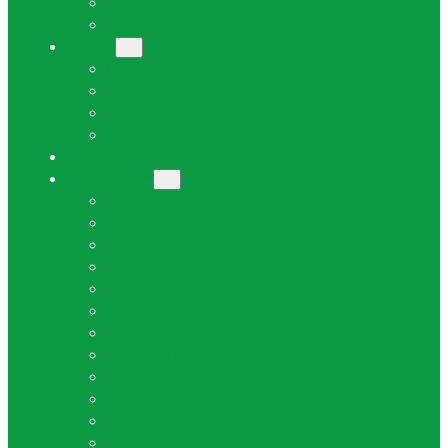
Các phòng chức năng
Thông tin tuyển dụng
Dịch vụ
Dịch vụ nổi bật
Khám sức khoẻ cá nhân
Khám sức khoẻ doanh nghiệp
Tầm soát ung thư
Tra cứu bác sĩ
Chuyên khoa
Chuyên Khoa Lâm sàng
Khoa Khám bệnh
Khoa Cấp cứu
Khoa Phẫu thuật – Gây mê hồi sức
Khoa Nội
Khoa Ngoại Tổng hợp
Khoa Mắt
Khoa Tai Mũi Họng
Khoa Răng Hàm Mặt
Khoa Chấn thương chỉnh hình
Khoa Phụ sản
Khoa Nhi