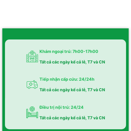
Khám ngoại trú: 7h00-17h00
Tất cả các ngày kể cả lễ, T7 và CN
Tiếp nhận cấp cứu: 24/24h
Tất cả các ngày kể cả lễ, T7 và CN
KHÁM SỨC KHỎE
Tư vấn các chương trình khám sức khỏe định kỳ cho cá 
Điều trị nội trú: 24/24
Người phụ trách:
Trần Thị Tuyết Phi
Tất cả các ngày kể cả lễ, T7 và CN
Điện thoại:
0984 227 177