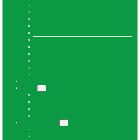
Khoa Phục hồi chức năng
Khoa Hồi sức tích cực
Khoa Tim mạch
Khoa Ngoại thần kinh
Chuyên Khoa Cận Lâm sàng
Khoa Dược
Khoa Xét nghiệm
Khoa Nội soi
Khoa Chẩn đoán hình ảnh – Thăm dò chức năng
Khoa Dinh dưỡng
Khoa Kiểm soát nhiễm khuẩn
Tin tức & Sự kiện
Đào tạo
Đào tạo liên tục
Hội thảo khoa học Bác sĩ
Sinh hoạt khoa học Bác sĩ
Sinh hoạt khoa học Điều dưỡng
Hỗ trợ khách hàng
Hướng dẫn khách hàng
Hướng dẫn Xét nghiệm