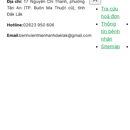
Địa chỉ:
17 Nguyễn Chí Thanh, phường
Tân An (TP. Buôn Ma Thuột cũ), tỉnh
Tra cứu
Điện thoại:
02623950 606 – 6208
Đắk Lắk
hoá đơn
Thông
Hotline:
02623 950 606
QUAN HỆ BÁO CHÍ
tin bệnh
Email:
benhvienthienhanhdaklak@gmail.com
Cung cấp và phản hồi thông tin cho các kênh truyền thôn
nhân
Sitemap
Người phụ trách:
ThS. Phạm Hoà Anh
Điện thoại:
0912 077 015
CHĂM SÓC KHÁCH HÀNG
Cung cấp các hỗ trợ cho bệnh nhân, người nhà bệnh nhâ
Điện thoại:
0262 3 509 029